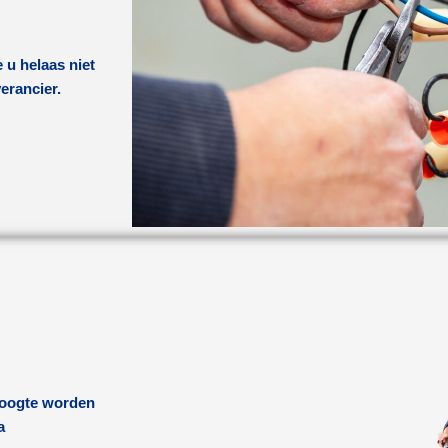
 u helaas niet
verancier.
 hoogte worden
a