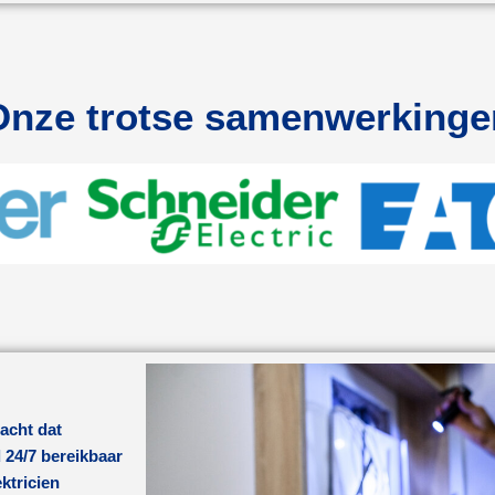
Onze trotse samenwerkinge
acht dat
d
24/7 bereikbaar
ktricien