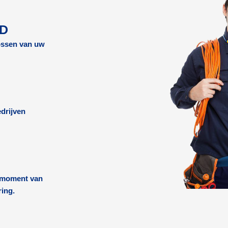
RD
lossen van uw
drijven
k moment van
ring.