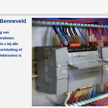
n Benneveld
ng van
ralisten.
e u bij alle
rtsluiting of
ktriciens is