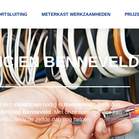
RTSLUITING
METERKAST WERKZAAMHEDEN
PRIJZ
ICIEN BENNEVEL
d een
elektricien
nodig in
Benneveld
? Zoek dan
ektricien Benneveld
. Met onze spoedservice kan
lektricien u de zelfde dag nog helpen.