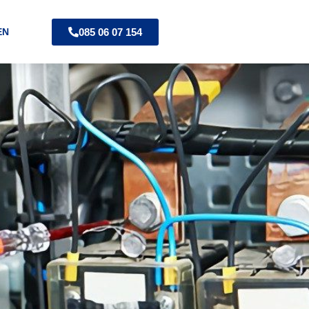
085 06 07 154
EN
D