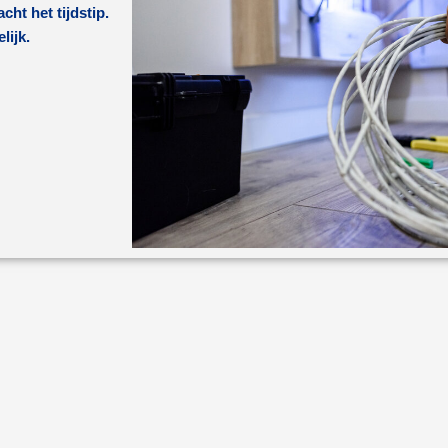
ht het tijdstip.
lijk.