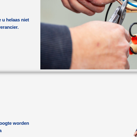
 u helaas niet
verancier.
 hoogte worden
a