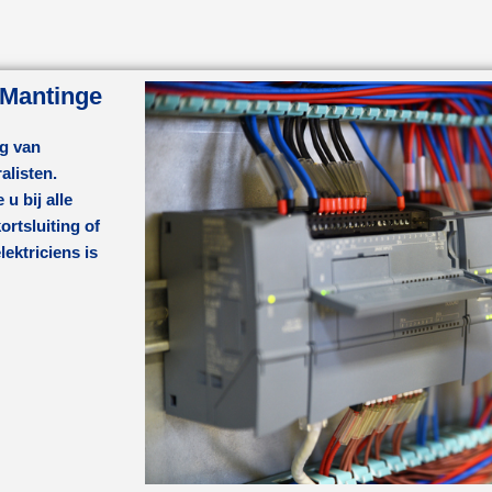
 Mantinge
ng van
alisten.
 u bij alle
rtsluiting of
ktriciens is