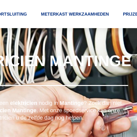
RTSLUITING
METERKAST WERKZAAMHEDEN
PRIJZ
ICIEN MANTINGE
 een
elektricien
nodig in
Mantinge
? Zoek dan niet
icien Mantinge
. Met onze spoedservice kan onze
tricien u de zelfde dag nog helpen.