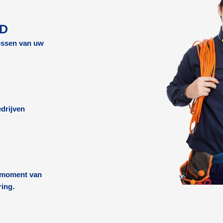
RD
lossen van uw
drijven
k moment van
ring.