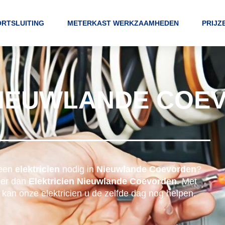
RTSLUITING
METERKAST WERKZAAMHEDEN
PRIJZ
NIEUWLANDE COE
 een
elektricien
nodig in
Nieuwlande Coevorden
?
der dan
Elektricien Nieuwlande Coevorden
. Met
kan onze elektricien u de zelfde dag nog helpen.