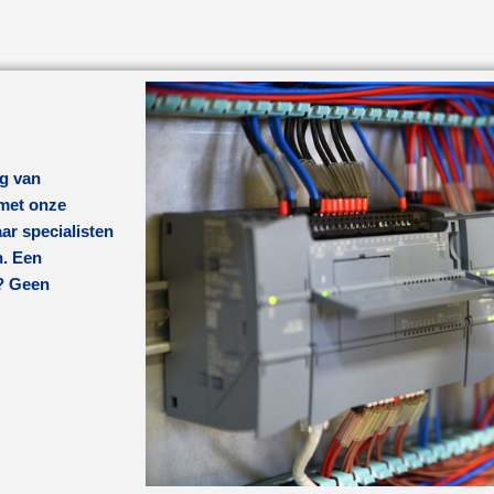
ng van
 met onze
ar specialisten
n. Een
t? Geen