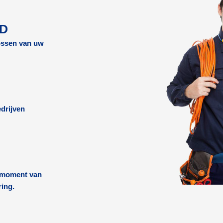
RD
lossen van uw
drijven
k moment van
ring.