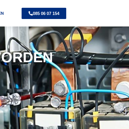
085 06 07 154
EN
VORDEN