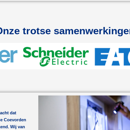
Onze trotse samenwerkinge
acht dat
de Coevorden
kend. Wij van