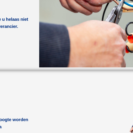
 u helaas niet
verancier.
 hoogte worden
a