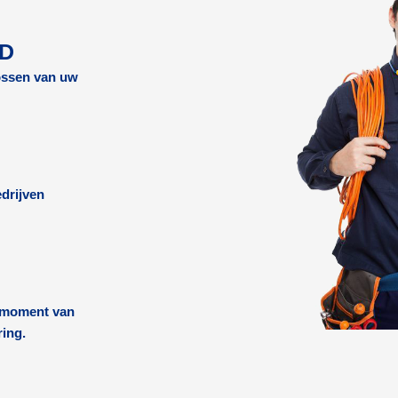
RD
lossen van uw
drijven
k moment van
ring.