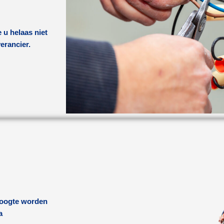
 u helaas niet
verancier.
 hoogte worden
a