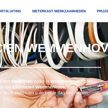
RTSLUITING
METERKAST WERKZAAMHEDEN
PRIJZ
CIEN WEMMENHO
ed een
elektricien
nodig in
Wemmenhove
? Zoek
der dan
Elektricien Wemmenhove
. Met onze
n onze elektricien u de zelfde dag nog helpen.