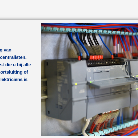
ng van
centralisten.
t die u bij alle
rtsluiting of
ktriciens is