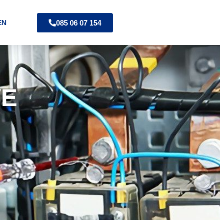
085 06 07 154
EN
VE